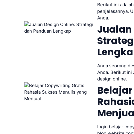
Berikut ini adala
penjelasannya. Un
Anda.
Jualan 
Strate
Lengka
Anda seorang des
Anda. Berikut ini
design online.
Belajar
Rahasi
Menjua
Ingin belajar cop
blog website copyw