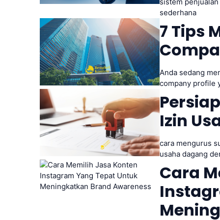
sistem penjualan
sederhana
7 Tips
Company
Anda sedang mem
company profile y
Persia
Izin U
cara mengurus su
usaha dagang den
Cara M
Instag
Mening