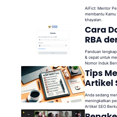
AiFict: Mentor Pe
membantu Kamu ka
khayalan.
Cara D
RBA de
Panduan lengkap 
& cepat untuk m
Nomor Induk Ber
Tips Me
Artikel
Anda sedang menc
meningkatkan per
Artikel SEO Berku
Bengke