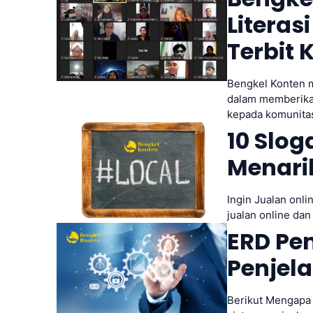
Literas
Terbit 
Bengkel Konten m
dalam memberikan
kepada komunitas 
10 Slog
Menari
Ingin Jualan onl
jualan online da
ERD Pen
Penjel
Berikut Mengapa