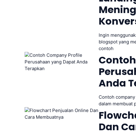
Mening
Konver
Ingin menggunaka
blogspot yang men
contoh
Contoh
Perusa
Anda T
Contoh company 
dalam membuat pr
Flowcha
Dan Ca