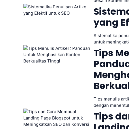
desain konten In
Sistema
yang Ef
Sistematika penul
untuk meningkatk
Tips Men
Pandua
Mengha
Berkual
Tips menulis artik
dengan menentuk
Tips d
Landin