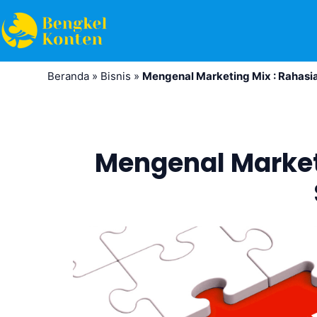
Lewati
ke
konten
Beranda
»
Bisnis
»
Mengenal Marketing Mix : Rahasia
Mengenal Marketi