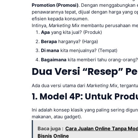
Promotion (Promosi)
. Dengan menggabungkan el
penawarannya tepat, dijual dengan harga yang op
efisien kepada konsumen.
Intinya,
Marketing Mix
membantu perusahaan men
Apa
yang kita jual? (Produk)
Berapa
harganya? (Harga)
Di mana
kita menjualnya? (Tempat)
Bagaimana
kita memberi tahu orang-orang?
Dua Versi “Resep” P
Ada dua versi utama dari
Marketing Mix
, tergant
1. Model 4P: Untuk Prod
Ini adalah konsep klasik yang paling sering digu
makanan, atau gadget).
Baca juga :
Cara Jualan Online Tanpa Mo
Bisnis Online