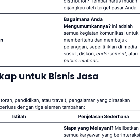
distributor? Tempat harus mudah
dijangkau oleh target pasar Anda.
Bagaimana Anda
Mengumumkannya?
Ini adalah
semua kegiatan komunikasi untuk
on
memberitahu dan membujuk
pelanggan, seperti iklan di media
sosial, diskon,
endorsement
, atau
public relations
.
gkap untuk Bisnis Jasa
storan, pendidikan, atau travel), pengalaman yang dirasakan
diperluas dengan tiga elemen tambahan:
Istilah
Penjelasan Sederhana
Siapa yang Melayani?
Melibatkan
semua karyawan yang berinteraks